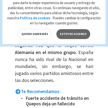
para darte la mejor experiencia de usuario y entrega de
publicidad, entre otras cosas. Si continúas navegando el sitio,
das tu consentimiento para utilizar dicha tecnología, según
nuestra
Política de cookies
. Puedes cambiar la configuración
en tu navegador cuando gustes.
Cabe destacar que
en caso de que la
QUIERO SABER MÁS
ESTOY DE ACUERDO
tricolor clasifique al mundial, será la
segunda vez que le toque contra
Alemania en el mismo grupo.
España
nunca ha sido rival de la Nacional en
mundiales, sin embargo, se han
jugado varios partidos amistosos entre
las dos selecciones.
Te Recomendamos:
Fuerte accidente de tránsito en
Quepos deja un fallecido