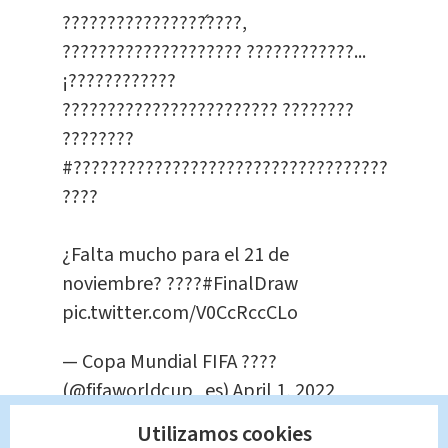
????????????????́????,
???????????????????? ????????????...
¡????????????
???????????????????????? ????????
????????
#?????????????????????????????????????????
????
¿Falta mucho para el 21 de
noviembre? ????
#FinalDraw
pic.twitter.com/V0CcRccCLo
— Copa Mundial FIFA ????
(@fifaworldcup_es)
April 1, 2022
Utilizamos cookies