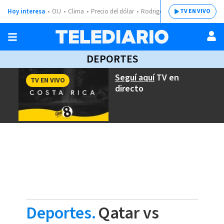
Hoy interesa
OIJ
Clima
Precio del dólar
Rodrigo Chaves
TV EN VIVO
DEPORTES
Seguí aquí
TV en
TV EN VIVO
directo
Deportes.
Qatar vs