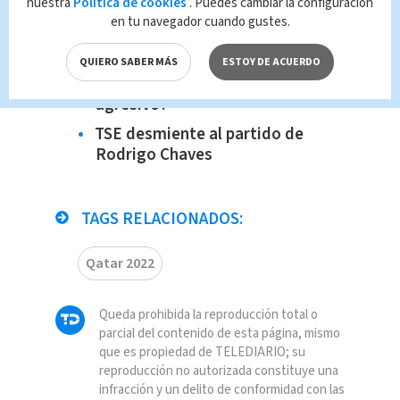
trabajan en servicio al cliente en
nuestra
Política de cookies
. Puedes cambiar la configuración
en tu navegador cuando gustes.
cafetería
Clausuran locales de lotería ilegal
QUIERO SABER MÁS
ESTOY DE ACUERDO
¿Cómo tratar a un perro
agresivo?
TSE desmiente al partido de
Rodrigo Chaves
TAGS RELACIONADOS:
Qatar 2022
Queda prohibida la reproducción total o
parcial del contenido de esta página, mismo
que es propiedad de TELEDIARIO; su
reproducción no autorizada constituye una
infracción y un delito de conformidad con las