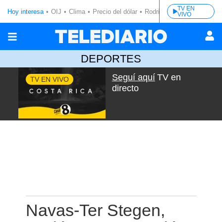
TV EN
Hoy interesa
OIJ
Clima
Precio del dólar
Rodrigo Chaves
VIVO
DEPORTES
Seguí aquí
TV en
TV EN VIVO
directo
Navas-Ter Stegen,