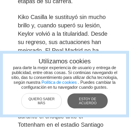
etapas de su carrera.
Kiko Casilla le sustituyó sin mucho
brillo y, cuando superó su lesión,
Keylor volvió a la titularidad. Desde
su regreso, sus actuaciones han
mejorado. El Real Madrid no ha
perdido ningún partido, solo pinchó
Utilizamos cookies
ante el Athletic (0-0) y en San
para darte la mejor experiencia de usuario y entrega de
publicidad, entre otras cosas. Si continúas navegando el
Mamés se marcó un buen
sitio, das tu consentimiento para utilizar dicha tecnología,
según nuestra
Política de cookies
. Puedes cambiar la
encuentro ante Kepa.
configuración en tu navegador cuando gustes.
Volvió a su mejor versión, de la que
QUIERO SABER
ESTOY DE
MÁS
ACUERDO
disfrutó justo antes de lesionarse
durante el choque ante el
Tottenham en el estadio Santiago