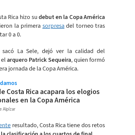
ta Rica hizo su
debut en la Copa América
dieron la primera
sorpresa
del torneo tras
ar 0 a 0.
 sacó La Sele, dejó ver la calidad del
 el
arquero Patrick Sequeira
, quien formó
mera jornada de la Copa América.
ndamos
e Costa Rica acapara los elogios
onales en la Copa América
e Alpízar
ente
resultado, Costa Rica tiene dos retos
la clasificación a los cuartos de final.