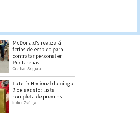
Dólar en Costa Rica: Tipo
de cambio para este
jueves 6 de agosto
Indira Zúñiga
McDonald's realizará
ferias de empleo para
contratar personal en
Puntarenas
Cristian Segura
Lotería Nacional domingo
2 de agosto: Lista
completa de premios
Indira Zúñiga