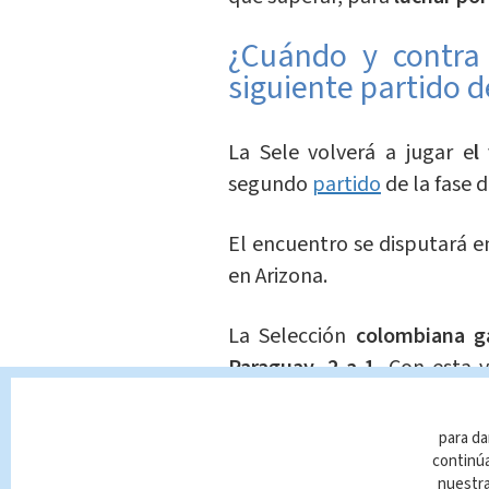
¿Cuándo y contra 
siguiente partido 
La Sele volverá a jugar e
l
segundo
partido
de la fase 
El encuentro se disputará en
en Arizona.
La Selección
colombiana g
Paraguay, 2 a 1.
Con esta vi
falta de dos juegos más.
para da
Sí. Todo esto pasó en una so
continúa
nuestr