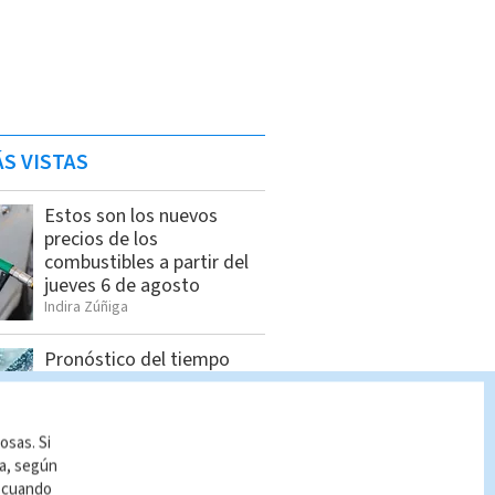
S VISTAS
Estos son los nuevos
precios de los
combustibles a partir del
jueves 6 de agosto
Indira Zúñiga
Pronóstico del tiempo
Costa Rica: Cómo estará
el clima HOY 6 de agosto
Indira Zúñiga
osas. Si
ía, según
r cuando