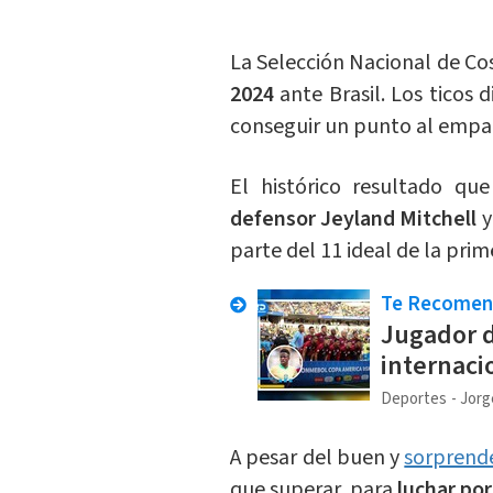
La Selección Nacional de Cos
2024
ante Brasil. Los ticos 
conseguir un punto al empat
El histórico resultado que
defensor Jeyland Mitchell
y
parte del 11 ideal de la pri
Te Recome
Jugador d
internaci
Deportes
Jorg
A pesar del buen y
sorprend
que superar, para
luchar por 