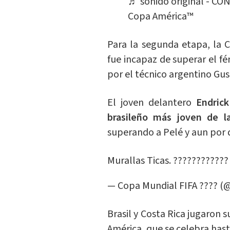
♬ sonido original - C
Copa América™️
Para la segunda etapa, la C
fue incapaz de superar el fé
por el técnico argentino Gus
El joven delantero
Endrick
brasileño más joven de l
superando a Pelé y aun por d
Murallas Ticas. ???????????
— Copa Mundial FIFA ???? (
Brasil y Costa Rica jugaron 
América, que se celebra hast