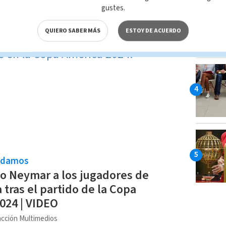
D
gustes.
™️ (@CopaAmerica)
June 25, 2024
QUIERO SABER MÁS
ESTOY DE ACUERDO
le en la Copa América 2024:
ndamos
ijo Neymar a los jugadores de
 tras el partido de la Copa
024 | VIDEO
cción Multimedios