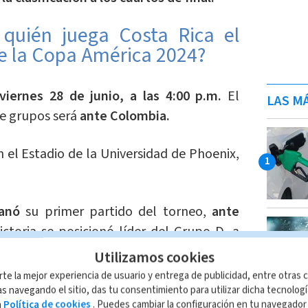
quién juega Costa Rica el
de la Copa América 2024?
 viernes 28 de junio, a las 4:00 p.m.
El
LAS MÁ
de grupos será
ante Colombia.
 el Estadio de la Universidad de Phoenix,
anó
su primer partido del torneo,
ante
ctoria se posicionó líder del Grupo D, a
Utilizamos cookies
rte la mejor experiencia de usuario y entrega de publicidad, entre otras c
la fecha ????
s navegando el sitio, das tu consentimiento para utilizar dicha tecnolog
a
Política de cookies
. Puedes cambiar la configuración en tu navegado