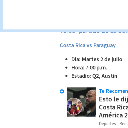
pic.twitter.com/6OcvA2bMG
— CONMEBOL Copa América
Tercer partido de La Se
Costa Rica vs Paraguay
Día: Martes 2 de julio
Hora: 7:00 p.m.
Estadio: Q2, Austin
Te Recome
Esto le d
Costa Rica
América 2
Deportes
Reda