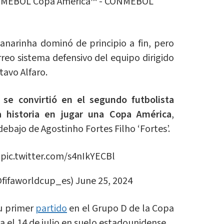
ONMEBOL Copa América™️ - CONMEBOL
anarinha dominó de principio a fin, pero
rreo sistema defensivo del equipo dirigido
tavo Alfaro.
 se convirtió en el segundo futbolista
a historia en jugar una Copa América
,
ebajo de Agostinho Fortes Filho ‘Fortes’.
?
pic.twitter.com/s4nIkYECBl
@fifaworldcup_es)
June 25, 2024
su primer
partido
en el Grupo D de la Copa
a el 14 de julio en suelo estadounidense.