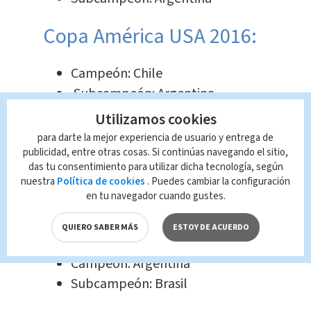
Copa América USA 2016:
Campeón: Chile
Subcampeón: Argentina
Utilizamos cookies
Copa América Brasil 2019:
para darte la mejor experiencia de usuario y entrega de
publicidad, entre otras cosas. Si continúas navegando el sitio,
Campeón: Brasil
das tu consentimiento para utilizar dicha tecnología, según
nuestra
Política de cookies
. Puedes cambiar la configuración
Subcampeón: Perú
en tu navegador cuando gustes.
Copa América Brasil 2021:
QUIERO SABER MÁS
ESTOY DE ACUERDO
Campeón: Argentina
Subcampeón: Brasil