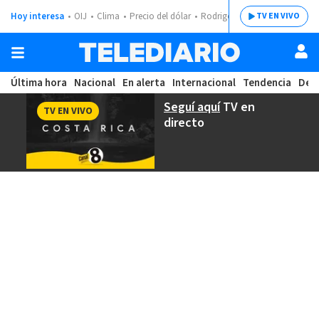
Hoy interesa
OIJ
Clima
Precio del dólar
Rodrigo Chaves
TV EN VIVO
Última hora
Nacional
En alerta
Internacional
Tendencia
Dep
Seguí aquí
TV en
TV EN VIVO
directo