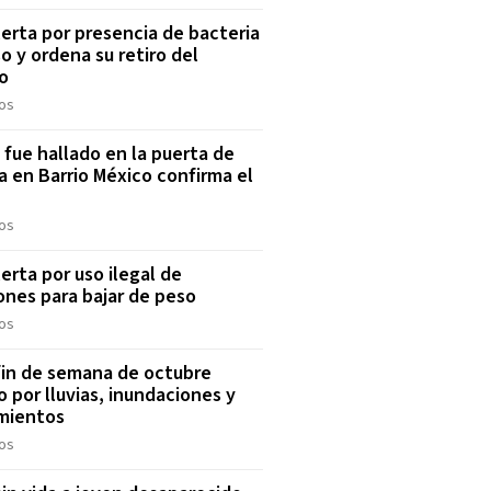
lerta por presencia de bacteria
o y ordena su retiro del
o
os
 fue hallado en la puerta de
a en Barrio México confirma el
os
lerta por uso ilegal de
ones para bajar de peso
os
fin de semana de octubre
 por lluvias, inundaciones y
mientos
os