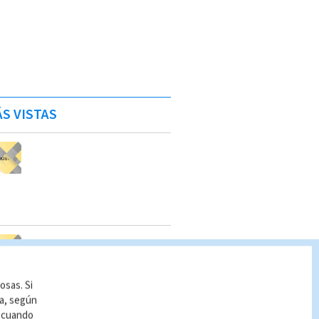
S VISTAS
osas. Si
ía, según
r cuando