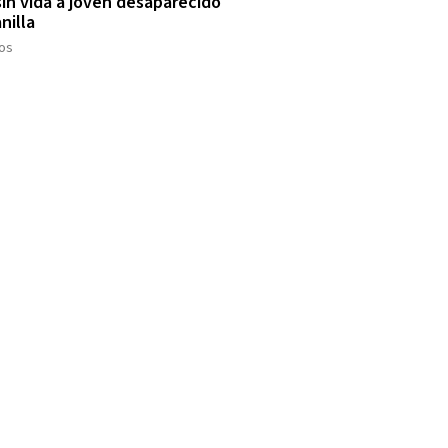
sin vida a joven desaparecido
nilla
os