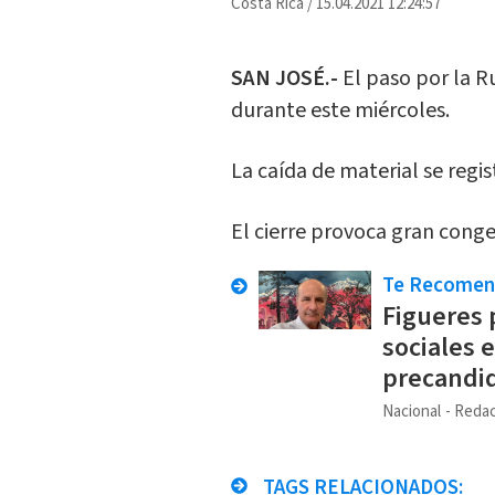
Costa Rica
/
15.04.2021 12:24:57
SAN JOSÉ.-
El paso por la R
durante este miércoles.
La caída de material se regis
El cierre provoca gran conge
Te Recome
Figueres 
sociales 
precandi
Nacional
Redac
TAGS RELACIONADOS: