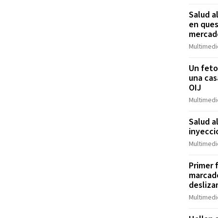
Salud a
en ques
mercad
Multimedi
Un feto
una cas
OIJ
Multimedi
Salud a
inyecci
Multimedi
Primer 
marcado
desliza
Multimedi