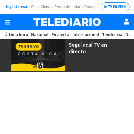
Hoy interesa
OIJ
Clima
Precio del dólar
Rodrigo Chaves
TV EN VIVO
Última hora
Nacional
En alerta
Internacional
Tendencia
Dep
Seguí aquí
TV en
TV EN VIVO
directo