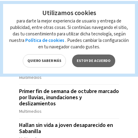
Salud alerta por presencia de bacteria en
Utilizamos cookies
queso y ordena su retiro del mercado
para darte la mejor experiencia de usuario y entrega de
Multimedios
publicidad, entre otras cosas. Si continúas navegando el sitio,
das tu consentimiento para utilizar dicha tecnología, según
Un feto fue hallado en la puerta de una
nuestra
Política de cookies
. Puedes cambiar la configuración
casa en Barrio México confirma el OIJ
en tu navegador cuando gustes.
Multimedios
QUIERO SABER MÁS
ESTOY DE ACUERDO
Salud alerta por uso ilegal de inyecciones
para bajar de peso
Multimedios
Primer fin de semana de octubre marcado
por lluvias, inundaciones y
deslizamientos
Multimedios
Hallan sin vida a joven desaparecido en
Sabanilla