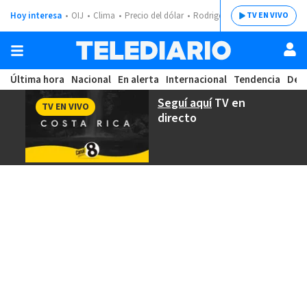
Hoy interesa
OIJ
Clima
Precio del dólar
Rodrigo Chaves
TV EN VIVO
Última hora
Nacional
En alerta
Internacional
Tendencia
Dep
Seguí aquí
TV en
TV EN VIVO
directo