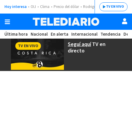
Hoy interesa
OIJ
Clima
Precio del dólar
Rodrigo Chaves
TV EN VIVO
Última hora
Nacional
En alerta
Internacional
Tendencia
Dep
Seguí aquí
TV en
TV EN VIVO
directo