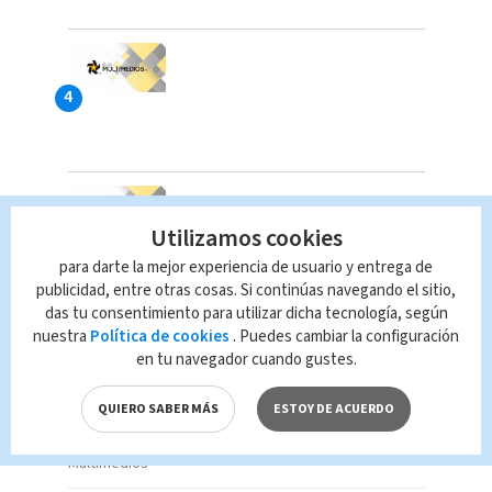
Utilizamos cookies
para darte la mejor experiencia de usuario y entrega de
publicidad, entre otras cosas. Si continúas navegando el sitio,
das tu consentimiento para utilizar dicha tecnología, según
nuestra
Política de cookies
. Puedes cambiar la configuración
MÁS BUSCADO
en tu navegador cuando gustes.
QUIERO SABER MÁS
ESTOY DE ACUERDO
Salud alerta por presencia de bacteria en
queso y ordena su retiro del mercado
Multimedios