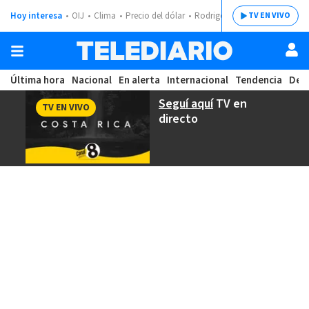
Hoy interesa
OIJ
Clima
Precio del dólar
Rodrigo Chaves
TV EN VIVO
Última hora
Nacional
En alerta
Internacional
Tendencia
Dep
Seguí aquí
TV en
TV EN VIVO
directo