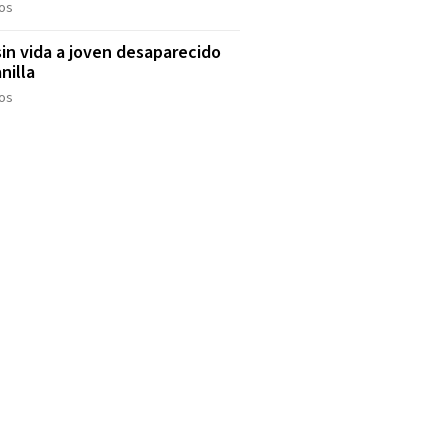
os
sin vida a joven desaparecido
nilla
os