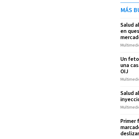
MÁS B
Salud a
en ques
mercad
Multimedi
Un feto
una cas
OIJ
Multimedi
Salud a
inyecci
Multimedi
Primer 
marcado
desliza