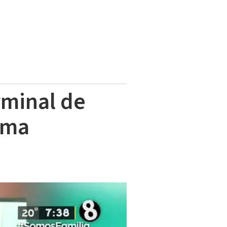
rminal de
rma