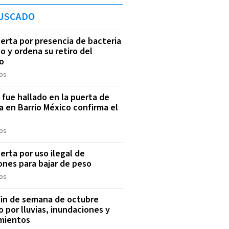
USCADO
lerta por presencia de bacteria
o y ordena su retiro del
o
os
 fue hallado en la puerta de
a en Barrio México confirma el
os
lerta por uso ilegal de
ones para bajar de peso
os
fin de semana de octubre
 por lluvias, inundaciones y
mientos