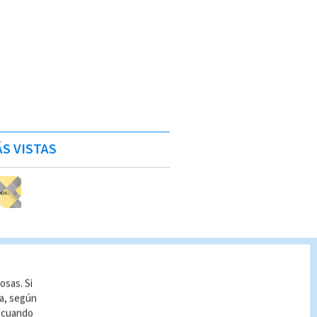
S VISTAS
osas. Si
ía, según
r cuando