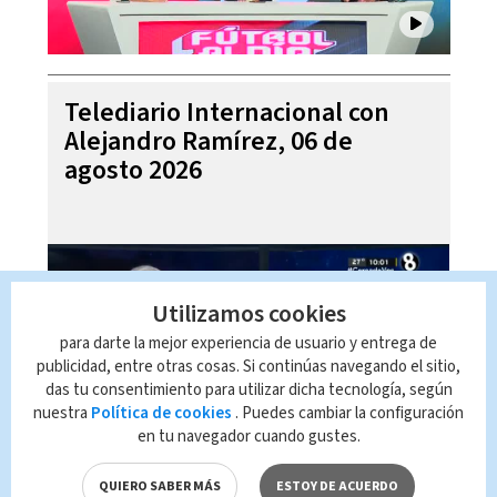
Telediario Internacional con
Alejandro Ramírez, 06 de
agosto 2026
Utilizamos cookies
para darte la mejor experiencia de usuario y entrega de
publicidad, entre otras cosas. Si continúas navegando el sitio,
das tu consentimiento para utilizar dicha tecnología, según
nuestra
Política de cookies
. Puedes cambiar la configuración
en tu navegador cuando gustes.
Pronóstico del tiempo para
Costa Rica 06 de agosto 2026,
QUIERO SABER MÁS
ESTOY DE ACUERDO