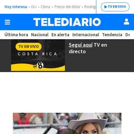
Hoy interesa
OIJ
Clima
Precio del dólar
Rodrigo Chaves
TV EN VIVO
Última hora
Nacional
En alerta
Internacional
Tendencia
Dep
Seguí aquí
TV en
TV EN VIVO
directo