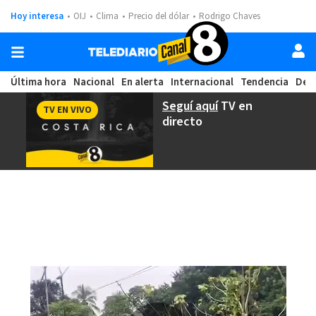
Hoy interesa
OIJ
Clima
Precio del dólar
Rodrigo Chaves
Última hora
Nacional
En alerta
Internacional
Tendencia
Dep
Seguí aquí
TV en
TV EN VIVO
directo