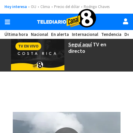
Hoy interesa
OIJ
Clima
Precio del dólar
Rodrigo Chaves
Última hora
Nacional
En alerta
Internacional
Tendencia
Dep
Seguí aquí
TV en
TV EN VIVO
directo