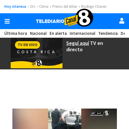
Hoy interesa
OIJ
Clima
Precio del dólar
Rodrigo Chaves
Última hora
Nacional
En alerta
Internacional
Tendencia
Dep
Seguí aquí
TV en
TV EN VIVO
directo