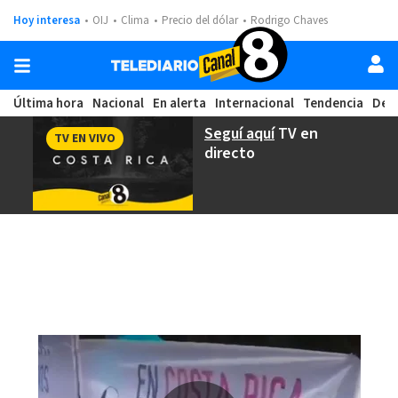
Hoy interesa
OIJ
Clima
Precio del dólar
Rodrigo Chaves
Última hora
Nacional
En alerta
Internacional
Tendencia
Dep
Seguí aquí
TV en
TV EN VIVO
directo