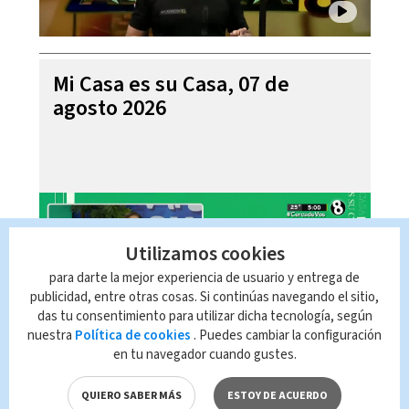
Mi Casa es su Casa, 07 de
agosto 2026
Utilizamos cookies
para darte la mejor experiencia de usuario y entrega de
publicidad, entre otras cosas. Si continúas navegando el sitio,
das tu consentimiento para utilizar dicha tecnología, según
nuestra
Política de cookies
. Puedes cambiar la configuración
en tu navegador cuando gustes.
Telediario En Directo con Paula
Brenes, 07 de agosto 2026
QUIERO SABER MÁS
ESTOY DE ACUERDO