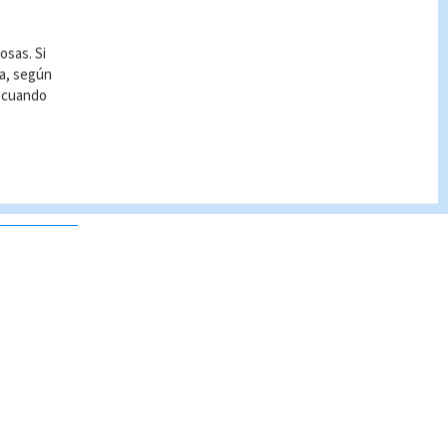
osas. Si
ía, según
r cuando
 no