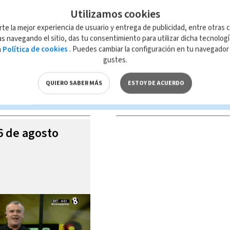
Utilizamos cookies
rte la mejor experiencia de usuario y entrega de publicidad, entre otras c
s navegando el sitio, das tu consentimiento para utilizar dicha tecnolog
a
Política de cookies
. Puedes cambiar la configuración en tu navegado
 de esta página, mismo que es propiedad de TELEDIARIO; su reproducción
gustes.
con las leyes aplicables.
QUIERO SABER MÁS
ESTOY DE ACUERDO
S VIDEOS
06 de agosto