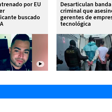
entrenado por EU
Desarticulan banda
er
criminal que asesin
ficante buscado
gerentes de empre
EA
tecnológica