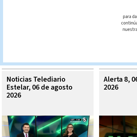
para da
continúa
nuestr
Queda prohibida la reproducción total o parcial del contenido
autorizada constituye una infracción y un delito de conformidad 
MÁ
Noticias Telediario
Alerta 8, 
Estelar, 06 de agosto
2026
2026