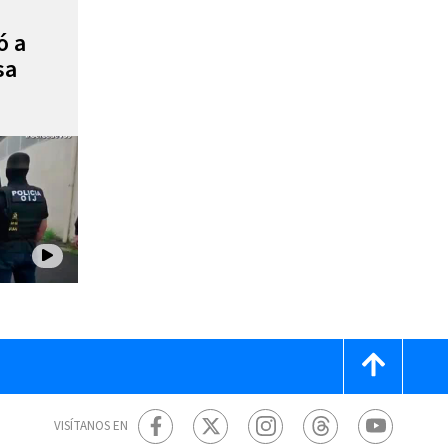
ó a
sa
VISÍTANOS EN