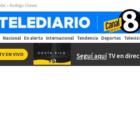
ólar
Rodrigo Chaves
Nacional
En alerta
Internacional
Tendencia
Deportes
Televis
TV EN VIVO
Seguí aquí
TV en direc