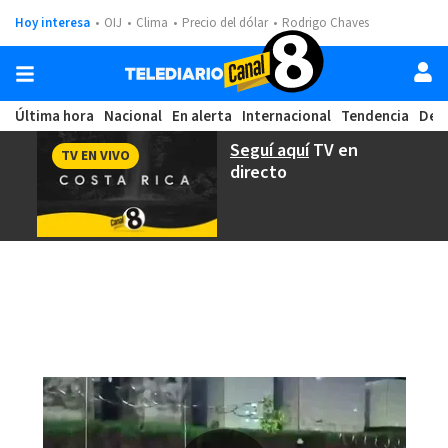
Hoy interesa
OIJ
Clima
Precio del dólar
Rodrigo Chaves
Última hora
Nacional
En alerta
Internacional
Tendencia
Dep
Seguí aquí
TV en
TV EN VIVO
directo