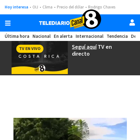
Hoy interesa
OIJ
Clima
Precio del dólar
Rodrigo Chaves
Última hora
Nacional
En alerta
Internacional
Tendencia
Dep
Seguí aquí
TV en
TV EN VIVO
directo