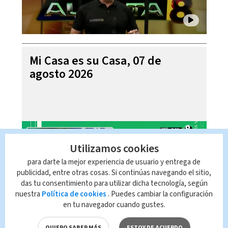
Mi Casa es su Casa, 07 de
agosto 2026
Utilizamos cookies
para darte la mejor experiencia de usuario y entrega de
publicidad, entre otras cosas. Si continúas navegando el sitio,
das tu consentimiento para utilizar dicha tecnología, según
nuestra
Política de cookies
. Puedes cambiar la configuración
en tu navegador cuando gustes.
Telediario En Directo con Paula
QUIERO SABER MÁS
ESTOY DE ACUERDO