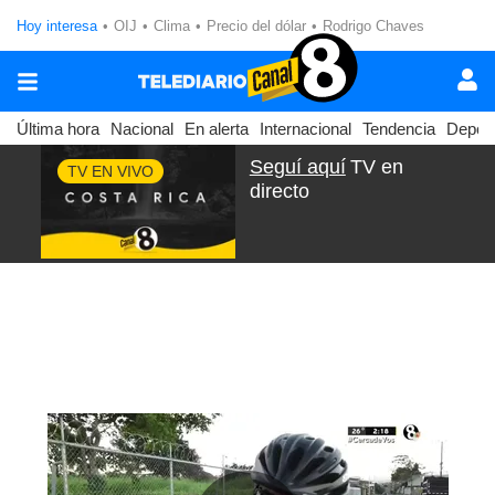
Hoy interesa
OIJ
Clima
Precio del dólar
Rodrigo Chaves
Última hora
Nacional
En alerta
Internacional
Tendencia
Depor
Seguí aquí
TV en
TV EN VIVO
directo