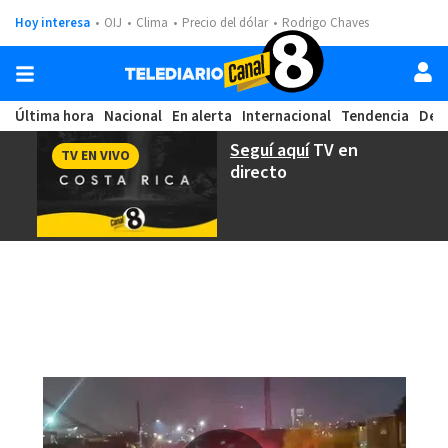
Hoy interesa
OIJ
Clima
Precio del dólar
Rodrigo Chaves
Última hora
Nacional
En alerta
Internacional
Tendencia
Dep
Seguí aquí
TV en
TV EN VIVO
directo