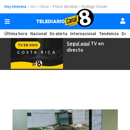
Hoy interesa
OIJ
Clima
Precio del dólar
Rodrigo Chaves
Última hora
Nacional
En alerta
Internacional
Tendencia
Dep
Seguí aquí
TV en
TV EN VIVO
directo