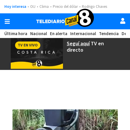
Hoy interesa
OIJ
Clima
Precio del dólar
Rodrigo Chaves
Última hora
Nacional
En alerta
Internacional
Tendencia
Dep
Seguí aquí
TV en
TV EN VIVO
directo