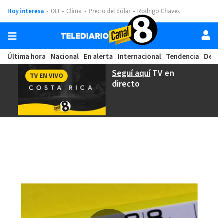
Hoy interesa
OIJ
Clima
Precio del dólar
Rodrigo Chaves
Última hora
Nacional
En alerta
Internacional
Tendencia
Dep
Seguí aquí
TV en
TV EN VIVO
directo