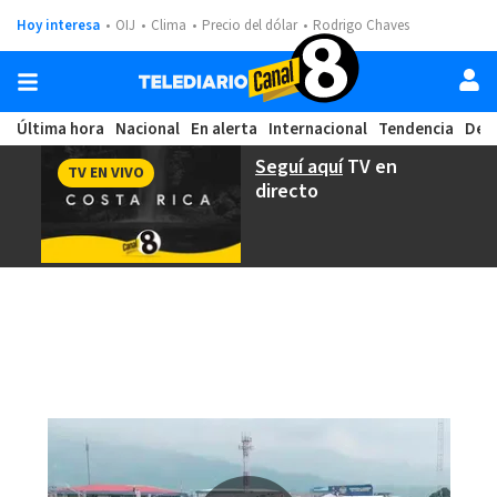
Hoy interesa
OIJ
Clima
Precio del dólar
Rodrigo Chaves
Última hora
Nacional
En alerta
Internacional
Tendencia
Dep
Seguí aquí
TV en
TV EN VIVO
directo