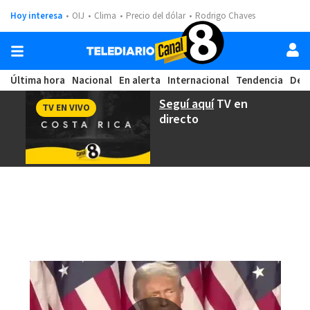
Hoy interesa
OIJ
Clima
Precio del dólar
Rodrigo Chaves
Última hora
Nacional
En alerta
Internacional
Tendencia
Dep
Seguí aquí
TV en
TV EN VIVO
directo