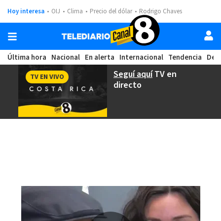
Hoy interesa
OIJ
Clima
Precio del dólar
Rodrigo Chaves
Última hora
Nacional
En alerta
Internacional
Tendencia
Dep
Seguí aquí
TV en
TV EN VIVO
directo