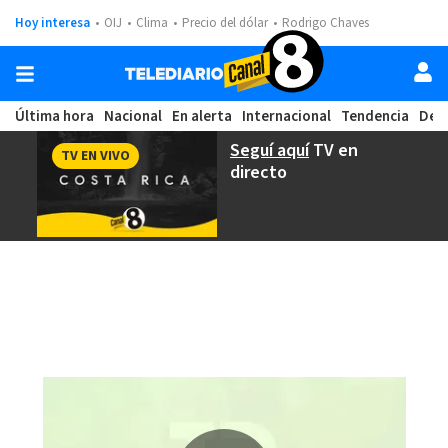
Hoy interesa
OIJ
Clima
Precio del dólar
Rodrigo Chaves
Última hora
Nacional
En alerta
Internacional
Tendencia
Dep
Seguí aquí
TV en
TV EN VIVO
directo