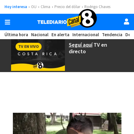
Hoy interesa
OIJ
Clima
Precio del dólar
Rodrigo Chaves
Última hora
Nacional
En alerta
Internacional
Tendencia
Dep
Seguí aquí
TV en
TV EN VIVO
directo