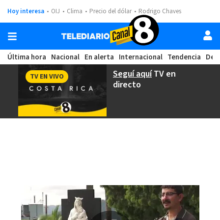
Hoy interesa
OIJ
Clima
Precio del dólar
Rodrigo Chaves
Última hora
Nacional
En alerta
Internacional
Tendencia
Dep
Seguí aquí
TV en
TV EN VIVO
directo