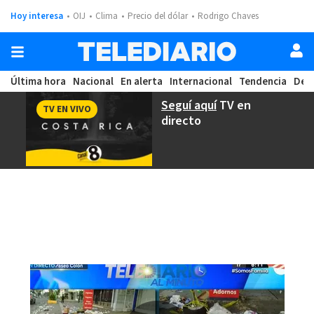
Hoy interesa
OIJ
Clima
Precio del dólar
Rodrigo Chaves
Última hora
Nacional
En alerta
Internacional
Tendencia
Dep
Seguí aquí
TV en
TV EN VIVO
directo