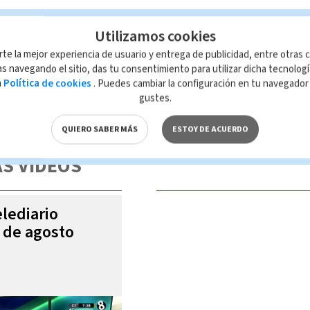
Utilizamos cookies
rte la mejor experiencia de usuario y entrega de publicidad, entre otras c
s navegando el sitio, das tu consentimiento para utilizar dicha tecnolog
a
Política de cookies
. Puedes cambiar la configuración en tu navegado
gustes.
 de esta página, mismo que es propiedad de TELEDIARIO; su reproducción
con las leyes aplicables.
QUIERO SABER MÁS
ESTOY DE ACUERDO
S VIDEOS
elediario
6 de agosto