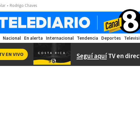
ólar
Rodrigo Chaves
Nacional
En alerta
Internacional
Tendencia
Deportes
Televis
TV EN VIVO
Seguí aquí
TV en direc