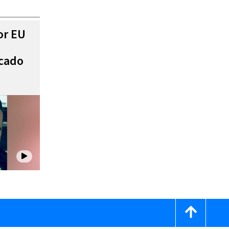
or EU
scado