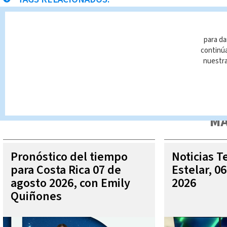
taxistas
Corridas de Toros
para da
continúa
nuestr
Queda prohibida la reproducción total o parcial del contenido
autorizada constituye una infracción y un delito de conformidad 
MÁ
Pronóstico del tiempo
Noticias T
para Costa Rica 07 de
Estelar, 0
agosto 2026, con Emily
2026
Quiñones