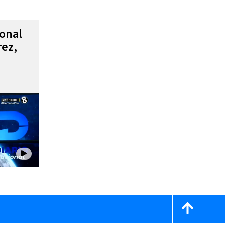
ional
rez,