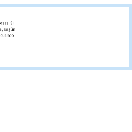
osas. Si
ía, según
r cuando
 no