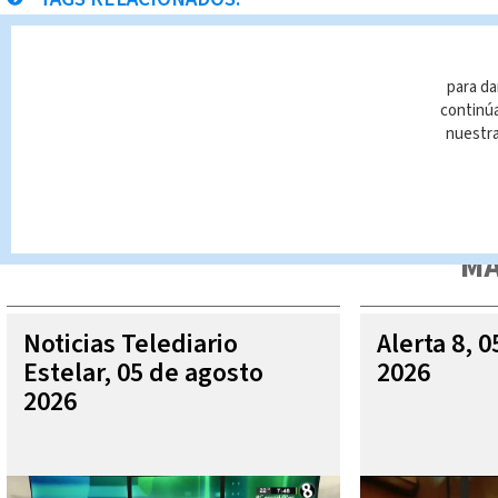
choques
muertes
motociclistas
Alerta 8
P
para da
continúa
nuestr
Queda prohibida la reproducción total o parcial del contenido
autorizada constituye una infracción y un delito de conformidad 
MÁ
Noticias Telediario
Alerta 8, 
Estelar, 05 de agosto
2026
2026