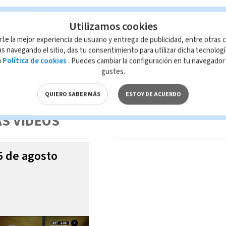
Utilizamos cookies
arque La Paz
Gustavo Retana
Sebastián Durango
rte la mejor experiencia de usuario y entrega de publicidad, entre otras c
s navegando el sitio, das tu consentimiento para utilizar dicha tecnolog
a
Política de cookies
. Puedes cambiar la configuración en tu navegado
gustes.
 de esta página, mismo que es propiedad de TELEDIARIO; su reproducción
con las leyes aplicables.
QUIERO SABER MÁS
ESTOY DE ACUERDO
S VIDEOS
05 de agosto