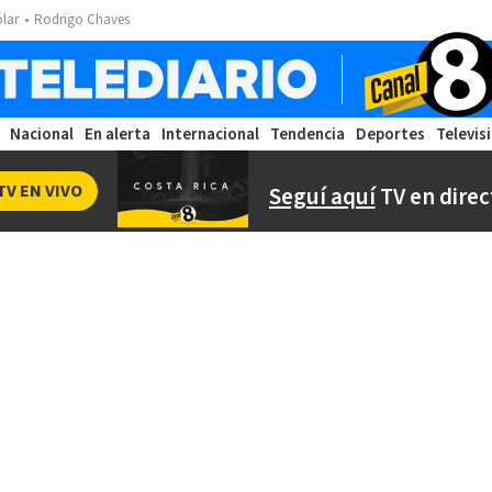
ólar
Rodrigo Chaves
Nacional
En alerta
Internacional
Tendencia
Deportes
Televis
TV EN VIVO
Seguí aquí
TV en direc