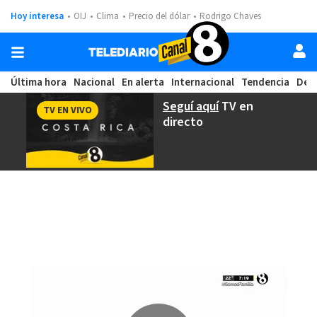
Hoy interesa
OIJ
Clima
Precio del dólar
Rodrigo Chaves
Última hora
Nacional
En alerta
Internacional
Tendencia
Dep
Seguí aquí
TV en
TV EN VIVO
directo