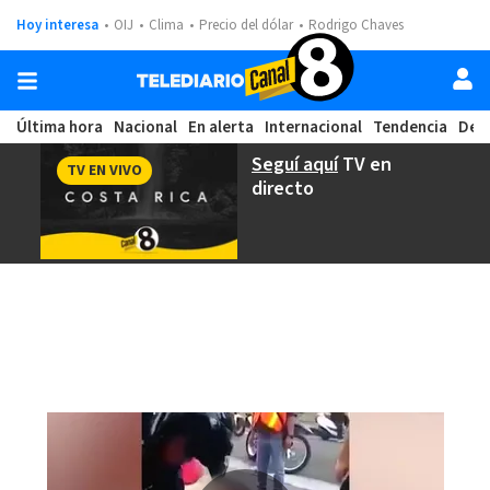
Hoy interesa
OIJ
Clima
Precio del dólar
Rodrigo Chaves
Última hora
Nacional
En alerta
Internacional
Tendencia
Dep
Seguí aquí
TV en
TV EN VIVO
directo