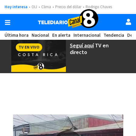
Hoy interesa
OIJ
Clima
Precio del dólar
Rodrigo Chaves
Última hora
Nacional
En alerta
Internacional
Tendencia
Dep
Seguí aquí
TV en
TV EN VIVO
directo