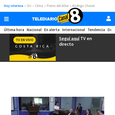
Hoy interesa
OIJ
Clima
Precio del dólar
Rodrigo Chaves
Última hora
Nacional
En alerta
Internacional
Tendencia
Dep
Seguí aquí
TV en
TV EN VIVO
directo