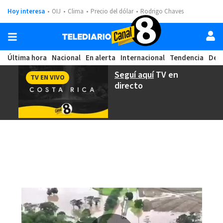
Hoy interesa
OIJ
Clima
Precio del dólar
Rodrigo Chaves
Última hora
Nacional
En alerta
Internacional
Tendencia
Dep
Seguí aquí
TV en
TV EN VIVO
directo