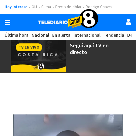
Hoy interesa
OIJ
Clima
Precio del dólar
Rodrigo Chaves
Última hora
Nacional
En alerta
Internacional
Tendencia
Dep
Seguí aquí
TV en
TV EN VIVO
directo