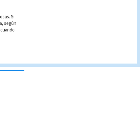
osas. Si
ía, según
r cuando
 no