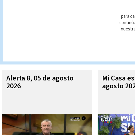
para da
continúa
nuestr
Queda prohibida la reproducción total o parcial del contenido
autorizada constituye una infracción y un delito de conformidad 
MÁ
Alerta 8, 05 de agosto
Mi Casa es
2026
agosto 20