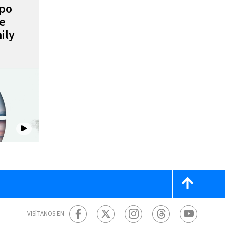
mpo
de
ily
VISÍTANOS EN