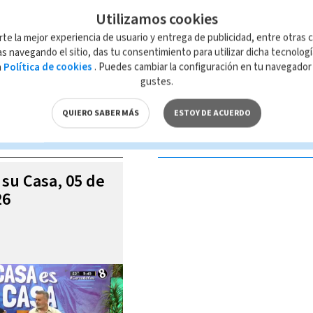
Utilizamos cookies
rte la mejor experiencia de usuario y entrega de publicidad, entre otras c
s navegando el sitio, das tu consentimiento para utilizar dicha tecnolog
a
Política de cookies
. Puedes cambiar la configuración en tu navegado
 de esta página, mismo que es propiedad de TELEDIARIO; su reproducción
gustes.
con las leyes aplicables.
QUIERO SABER MÁS
ESTOY DE ACUERDO
S VIDEOS
 su Casa, 05 de
26