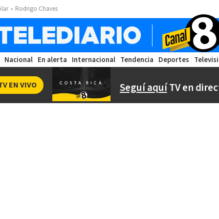
ólar
Rodrigo Chaves
Nacional
En alerta
Internacional
Tendencia
Deportes
Televis
TV EN VIVO
Seguí aquí
TV en direc