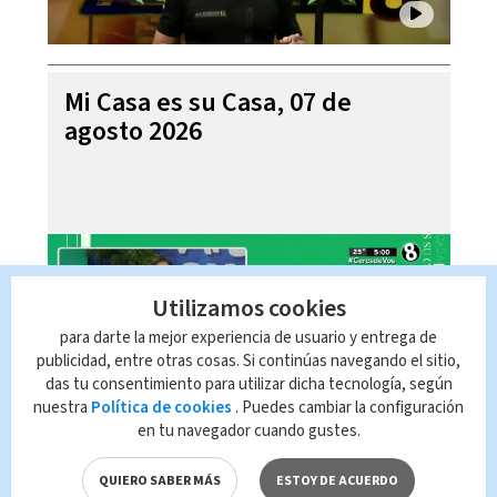
Mi Casa es su Casa, 07 de
agosto 2026
Utilizamos cookies
para darte la mejor experiencia de usuario y entrega de
publicidad, entre otras cosas. Si continúas navegando el sitio,
das tu consentimiento para utilizar dicha tecnología, según
nuestra
Política de cookies
. Puedes cambiar la configuración
en tu navegador cuando gustes.
Telediario En Directo con Paula
Brenes, 07 de agosto 2026
QUIERO SABER MÁS
ESTOY DE ACUERDO