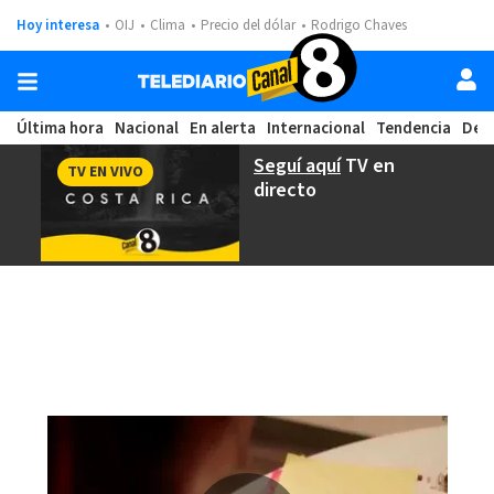
Hoy interesa
OIJ
Clima
Precio del dólar
Rodrigo Chaves
Última hora
Nacional
En alerta
Internacional
Tendencia
Dep
Seguí aquí
TV en
TV EN VIVO
directo