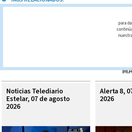
Puntarenas
bicicletas
Noticias Telediario
Paul
para da
continúa
nuestr
Queda prohibida la reproducción total o parcial del contenido
autorizada constituye una infracción y un delito de conformidad 
MÁ
Noticias Telediario
Alerta 8, 
Estelar, 07 de agosto
2026
2026