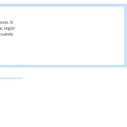
osas. Si
ía, según
r cuando
 no