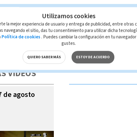
Utilizamos cookies
a Brenes
Sicarios
rte la mejor experiencia de usuario y entrega de publicidad, entre otras c
s navegando el sitio, das tu consentimiento para utilizar dicha tecnolog
a
Política de cookies
. Puedes cambiar la configuración en tu navegado
gustes.
 de esta página, mismo que es propiedad de TELEDIARIO; su reproducción
con las leyes aplicables.
QUIERO SABER MÁS
ESTOY DE ACUERDO
S VIDEOS
07 de agosto