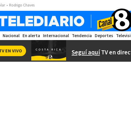
ólar
Rodrigo Chaves
Nacional
En alerta
Internacional
Tendencia
Deportes
Televis
TV EN VIVO
Seguí aquí
TV en direc