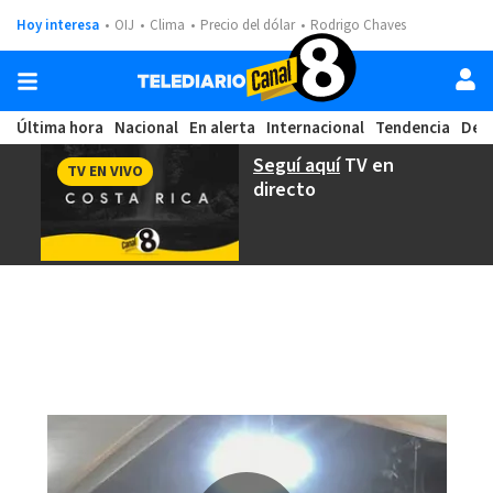
Hoy interesa
OIJ
Clima
Precio del dólar
Rodrigo Chaves
Última hora
Nacional
En alerta
Internacional
Tendencia
Dep
Seguí aquí
TV en
TV EN VIVO
directo