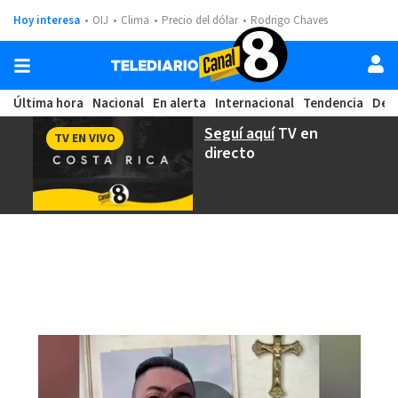
Hoy interesa
OIJ
Clima
Precio del dólar
Rodrigo Chaves
Última hora
Nacional
En alerta
Internacional
Tendencia
Dep
Seguí aquí
TV en
TV EN VIVO
directo