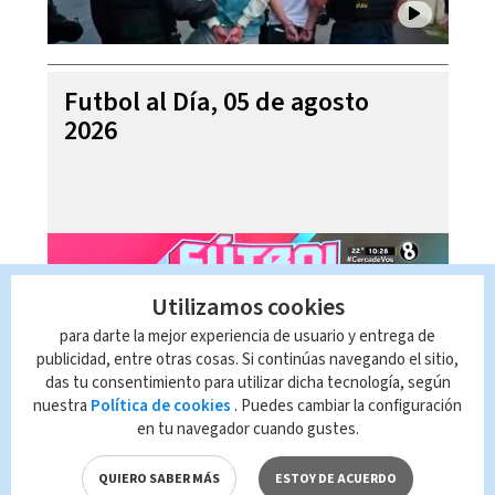
Futbol al Día, 05 de agosto
2026
Utilizamos cookies
para darte la mejor experiencia de usuario y entrega de
publicidad, entre otras cosas. Si continúas navegando el sitio,
das tu consentimiento para utilizar dicha tecnología, según
nuestra
Política de cookies
. Puedes cambiar la configuración
en tu navegador cuando gustes.
Telediario Internacional con
Alejandro Ramírez, 06 de
QUIERO SABER MÁS
ESTOY DE ACUERDO