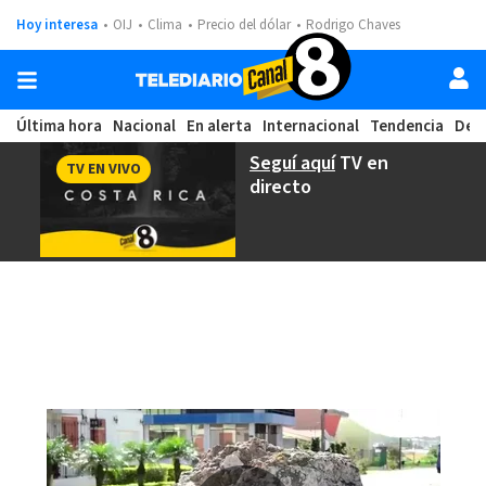
Hoy interesa
OIJ
Clima
Precio del dólar
Rodrigo Chaves
Última hora
Nacional
En alerta
Internacional
Tendencia
Dep
Seguí aquí
TV en
TV EN VIVO
directo