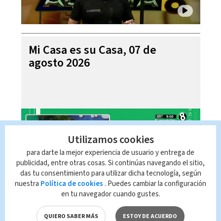
Mi Casa es su Casa, 07 de
agosto 2026
Utilizamos cookies
para darte la mejor experiencia de usuario y entrega de
publicidad, entre otras cosas. Si continúas navegando el sitio,
das tu consentimiento para utilizar dicha tecnología, según
nuestra
Política de cookies
. Puedes cambiar la configuración
en tu navegador cuando gustes.
Telediario En Directo con Paula
Brenes, 07 de agosto 2026
QUIERO SABER MÁS
ESTOY DE ACUERDO