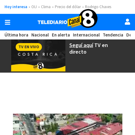
Hoy interesa
OIJ
Clima
Precio del dólar
Rodrigo Chaves
Última hora
Nacional
En alerta
Internacional
Tendencia
Dep
Seguí aquí
TV en
TV EN VIVO
directo