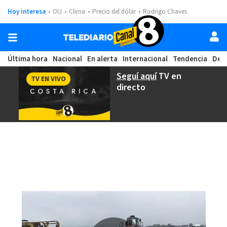
Hoy interesa
OIJ
Clima
Precio del dólar
Rodrigo Chaves
Última hora
Nacional
En alerta
Internacional
Tendencia
Dep
Seguí aquí
TV en
TV EN VIVO
directo