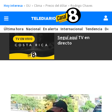
Hoy interesa
OIJ
Clima
Precio del dólar
Rodrigo Chaves
Última hora
Nacional
En alerta
Internacional
Tendencia
Dep
Seguí aquí
TV en
TV EN VIVO
directo