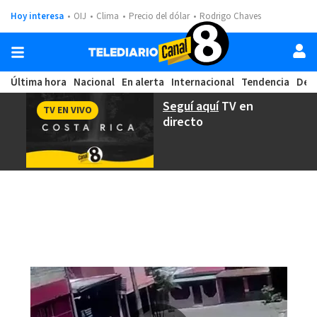
Hoy interesa
OIJ
Clima
Precio del dólar
Rodrigo Chaves
Última hora
Nacional
En alerta
Internacional
Tendencia
Dep
Seguí aquí
TV en
TV EN VIVO
directo